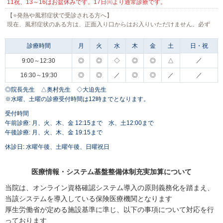
11祝、13～16はお盆休みです。17日㈪より通常診療です。
【⭐発熱や風邪症状で受診される方へ】
現在、風邪症状のある方は、正面入り口からはお入りいただけません。必ず
来院前に、お電話していただきますようお願いします。
診療時間
月
火
水
木
金
土
日・祝
／
9:00～12:30
◎
◎
◇
◎
◎
△
（受診時間までご自宅や車内での待機をお願いしております。順番が来る頃
に電話でお呼び出しします。）ご協力をよろしくお願いいたします。
16:30～19:30
◎
◎
／
◎
◎
／
／
◎院長先生 △奥村先生 ◇大迫先生
※水曜、土曜の診療受付時間は12時までとなります。
受付時間
午前診療: 月、火、木、金 12:15まで 水、土12:00まで
午後診療: 月、火、木、金 19:15まで
休診日: 水曜午後、土曜午後、日曜祝日
医療情報・システム基盤整備体制充実加算について
当院は、オンライン資格確認システム導入の原則義務化を踏まえ、
当該システムを導入している保険医療機関となります
厚生労働省が定める施設基準に準じ、以下の事項について対応を行
っております