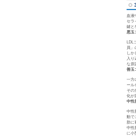
血液
セラ
鍵と
悪玉
LD
員」
しか
入り
な原
善玉
一方
ール
その
化が
中性
中性
動で
肪に
中性
に小