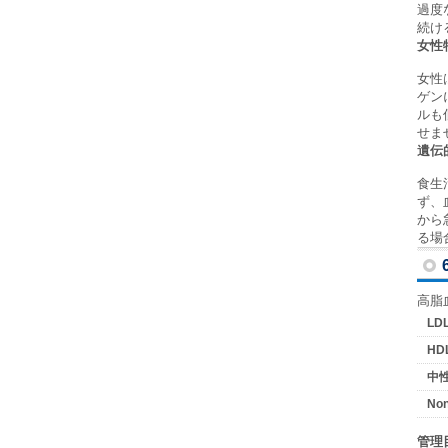
過度
続け
女性
女性
ゲン
ルも
せま
遺伝
食生
ず、
から
る場
高脂
L
H
中
No
管理