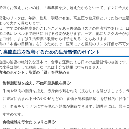
で強くお伝えしたいのは、「基準値を少し超えたからといって、すぐに全員
。
硬化のリスクは、年齢、性別、喫煙の有無、高血圧や糖尿病といった他の生
よって大きく異なります。
ば、すでに心筋梗塞を起こしたことがある再発高リスクの患者様であれば、LDLコ
常に低いレベルまで厳格に下げる必要があります。一方、他にリスク因子がない若
を目標に、まずは生活習慣の改善から様子を見ることもあります。
身の「本当の目標値」を知るためには、医師による個別のリスク評価が不可
7. 高脂血症を改善するための生活習慣のポイント
血症の治療の絶対的な基本は、食事と運動による日々の生活習慣の改善です
の改善は並行して継続しなければ十分な効果は得られません。
療法のポイント：脂質の「質」を見極める
飽和脂肪酸を控え、不飽和脂肪酸を摂る:
牛肉や豚肉の脂身を控え、赤身肉や鶏むね肉（皮なし）を選びましょう。
に豊富に含まれるEPAやDHAなどの「多価不飽和脂肪酸」を積極的に摂
げ、血液をサラサラにする優れた効果が期待できます。調理油には、悪玉
すすめです。
食物繊維を毎食たっぷりと摂る: