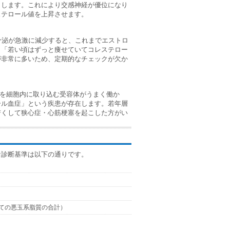
こします。これにより交感神経が優位になり
ステロール値を上昇させます。
分泌が急激に減少すると、これまでエストロ
。「若い頃はずっと痩せていてコレステロー
が非常に多いため、定期的なチェックが欠か
ルを細胞内に取り込む受容体がうまく働か
ール血症」という疾患が存在します。若年層
若くして狭心症・心筋梗塞を起こした方がい
な診断基準は以下の通りです。
すべての悪玉系脂質の合計）