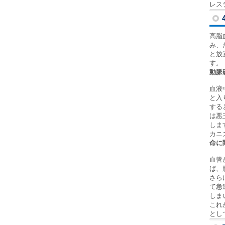
レス
高脂
み、
と放
す。
動脈
血液
と入
する
は悪
しま
カニ
命に
血管
ば、
さら
て急
しま
これ
とし