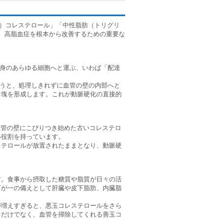
玉）コレステロール」「中性脂肪（トリグリ
、高脂血症を根本から改善するための重要な
全身のあらゆる細胞へと運ぶ、いわば「配達
まうと、処理しきれずに血管の壁の内部へと
な塊を形成します。これが動脈硬化の直接的
血管の壁にこびりつき始めた古いコレステロ
い役割を持っています。
ステロールが放置されたままとなり、動脈硬
す。食事から摂取した糖質や脂質が日々の活
万が一の備えとして肝臓や皮下脂肪、内臓脂
が増えすぎると、悪玉コレステロールをさら
るだけでなく、血管を掃除してくれる善玉コ