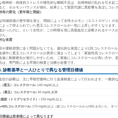
な精神的・肉体的ストレスや慢性的な睡眠不足は、自律神経の乱れを引き起
ると、ホルモンバランスが崩れ、結果として脂質代謝に悪影響を及ぼしコレ
特有の変化（更年期と閉経）
は50歳前後の更年期を迎え、閉経によって女性ホルモン（エストロゲン）の
によって抑えられていた悪玉コレステロールが一気に上昇しやすくなります
低かったのに」という女性が、この時期を境に高脂血症と診断されるケース
せん。
的な体質
活や運動習慣に全く問題がなくても、遺伝的な体質によりLDLコレステロー
血液中に悪玉コレステロールが異常に溜まってしまう「家族性高コレステロ
急速に動脈硬化が進行しやすいため、ご家族にコレステロールが高い方や、
合は、専門医による早期の検査と治療が必要です。
6. 診断基準と一人ひとりで異なる管理目標値
血症の診断は、主に早朝空腹時に行う血液検査によって行われます。一般的
DL（悪玉）コレステロール:
140 mg/dL以上
DL（善玉）コレステロール:
40 mg/dL未満
性脂肪（トリグリセライド）:
150 mg/dL以上
n-HDLコレステロール:
170 mg/dL以上（総コレステロールからHDLを引いた、
目標値は患者様によって異なります