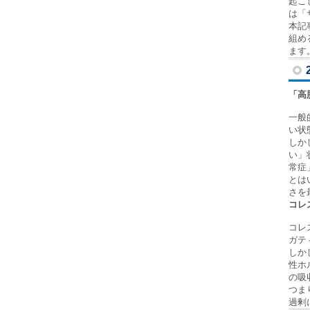
起こ
は「
本記
組め
ます
「高
一般
い状
しか
い」
常症
とは
さを
コレ
コレ
ガテ
しか
性ホ
の吸
つま
過剰