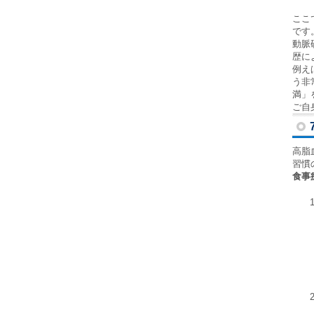
ここ
です
動脈
歴に
例え
う非
満」
ご自
高脂
習慣
食事