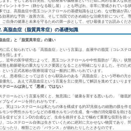
します。そしてある日突然、心筋梗塞や脳梗塞といった命に関わる重大な疾
サイレントキラー（静かなる殺し屋）」とも呼ばれ、非常に警戒されている
事では、高脂血症や悪玉コレステロールの基礎知識をはじめ、なぜ数値が高
る効果的な予防・改善方法、そして当院でのきめ細かな治療方針について、
。ご自身の健康と未来を守るための第一歩として、ぜひ最後までお読みくだ
2. 高脂血症（脂質異常症）の基礎知識
脂血症」と「脂質異常症」の違い
的に広く知られている「高脂血症」という言葉は、血液中の脂質（コレステ
態を指します。
し、近年の医学研究によって、悪玉コレステロールや中性脂肪が「高い」状
状態も動脈硬化の重大なリスク要因となることが明確になりました。そのた
」という正式名称が医療現場では一般的に用いられています。
いえ、患者様にとっては古くから馴染みのある「高脂血症」という呼称の方
最優先し、あえて高脂血症という言葉を主に使用して解説を進めてまいりま
ステロールは決して「悪者」ではない
ステロールという言葉を聞くと、無意識に「健康を害する悪いもの」「徹底
ィブなイメージを持たれがちです。
し、実はコレステロールは私たちの体を構成する約37兆個もの細胞の膜を作
ルモンや男性ホルモンなどの各種ホルモンの生成、食べ物の消化吸収を助け
収を促すビタミンDの合成など、生命を維持する上で極めて重要な役割を担っ
り、コレステロール自体は生きていくために絶対に欠かせない物質であり、
になったり、種類ごとの「バランス」が崩れたりしたときなのです。