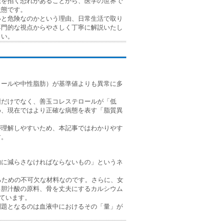
患を招く恐れがあることから、医学の世界で
状態です。
いと危険なのかという理由、日常生活で取り
専門的な視点からやさしく丁寧に解説いたし
さい。
ロールや中性脂肪）が基準値よりも異常に多
態だけでなく、善玉コレステロールが「低
め、現在ではより正確な病態を表す「脂質異
が理解しやすいため、本記事ではわかりやす
す。
的に減らさなければならないもの」というネ
るための不可欠な材料なのです。さらに、女
る胆汁酸の原料、骨を丈夫にするカルシウム
ています。
問題となるのは血液中におけるその「量」が