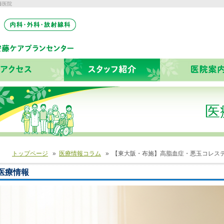
藤医院
医
トップページ
»
医療情報コラム
»
【東大阪・布施】高脂血症・悪玉コレス
医療情報