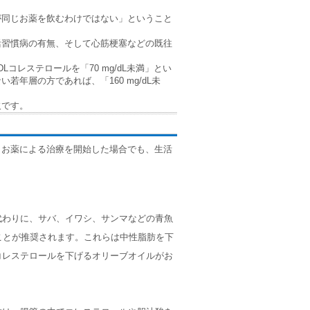
が同じお薬を飲むわけではない」ということ
活習慣病の有無、そして心筋梗塞などの既往
レステロールを「70 mg/dL未満」とい
年層の方であれば、「160 mg/dL未
欠です。
。お薬による治療を開始した場合でも、生活
代わりに、サバ、イワシ、サンマなどの青魚
ることが推奨されます。これらは中性脂肪を下
コレステロールを下げるオリーブオイルがお