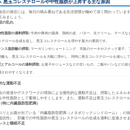
5. 悪玉コレステロールや中性脂肪が上昇する主な原因
血症の発症には、毎日の積み重ねである生活習慣が極めて深く関わっていま
てみましょう。
活の乱れ
物性脂肪の過剰摂取:
牛肉や豚肉の脂身、鶏肉の皮、バター、生クリーム、チーズな
ステロール合成を促し、悪玉コレステロールを増やす最大の要因です。
ランス脂肪酸の摂取:
マーガリンやショートニング、市販のケーキやスナック菓子、
肪酸も、悪玉コレステロールを大幅に増やし、同時に善玉コレステロールを減らし
質とアルコールの過剰摂取:
お菓子やジュースなどの甘いもの、ご飯やパンなどの炭
成されやすくなります。
的な運動不足
会の発達やデスクワークの増加による慢性的な運動不足は、摂取したエネル
を中性脂肪として蓄積しやすくします。また、運動不足は善玉コレステロー
（特に内臓脂肪型肥満）
コリとお腹が出ている「内臓脂肪型肥満（メタボリックシンドローム）」の
抵抗性）、肝臓での中性脂肪や悪玉コレステロールの合成を過剰に促進させ
レスと睡眠不足