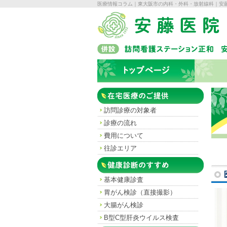
医療情報コラム｜東大阪市の内科・外科・放射線科｜安
在宅医療のご提供
訪問診療の対象者
診療の流れ
費用について
往診エリア
健康診断のすすめ
基本健康診査
胃がん検診
（直接撮影）
大腸がん検診
B型C型肝炎
ウイルス検査