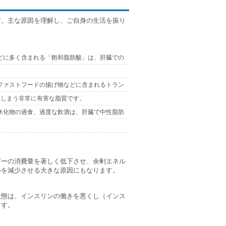
す。主な原因を理解し、ご自身の生活を振り
どに多く含まれる「飽和脂肪酸」は、肝臓での
ファストフードの揚げ物などに含まれるトラン
てしまう非常に有害な脂質です。
水化物の過食、過度な飲酒は、肝臓で中性脂肪
ギーの消費量を著しく低下させ、余剰エネル
ルを減少させる大きな原因にもなります。
状態は、インスリンの働きを悪くし（インス
ます。