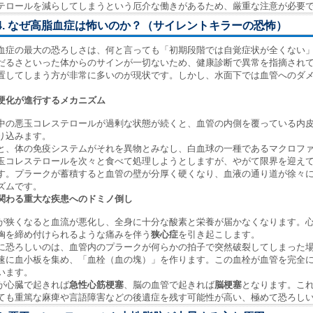
テロールを減らしてしまうという厄介な働きがあるため、厳重な注意が必要
4. なぜ高脂血症は怖いのか？（サイレントキラーの恐怖）
血症の最大の恐ろしさは、何と言っても「初期段階では自覚症状が全くない
だるさといった体からのサインが一切ないため、健康診断で異常を指摘され
置してしまう方が非常に多いのが現状です。しかし、水面下では血管へのダ
硬化が進行するメカニズム
中の悪玉コレステロールが過剰な状態が続くと、血管の内側を覆っている内
り込みます。
と、体の免疫システムがそれを異物とみなし、白血球の一種であるマクロフ
玉コレステロールを次々と食べて処理しようとしますが、やがて限界を迎え
す。プラークが蓄積すると血管の壁が分厚く硬くなり、血液の通り道が徐々
ズムです。
関わる重大な疾患へのドミノ倒し
が狭くなると血流が悪化し、全身に十分な酸素と栄養が届かなくなります。
胸を締め付けられるような痛みを伴う
狭心症
を引き起こします。
に恐ろしいのは、血管内のプラークが何らかの拍子で突然破裂してしまった
速に血小板を集め、「血栓（血の塊）」を作ります。この血栓が血管を完全
います。
が心臓で起きれば
急性心筋梗塞
、脳の血管で起きれば
脳梗塞
となります。こ
ても重篤な麻痺や言語障害などの後遺症を残す可能性が高い、極めて恐ろし