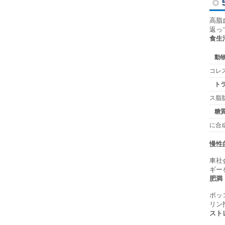
高脂
返っ
食生
動
コレ
ト
ス脂
糖
に合
慢性
車社
ギー
肥満
ポッ
リン
スト