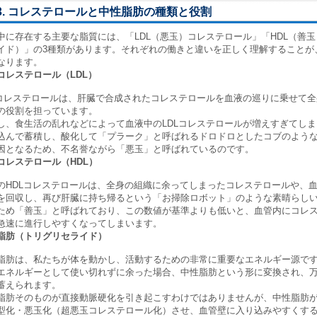
3. コレステロールと中性脂肪の種類と役割
中に存在する主要な脂質には、「LDL（悪玉）コレステロール」「HDL（善
イド）」の3種類があります。それぞれの働きと違いを正しく理解することが
なります。
コレステロール（LDL）
Lコレステロールは、肝臓で合成されたコレステロールを血液の巡りに乗せて
の役割を担っています。
し、食生活の乱れなどによって血液中のLDLコレステロールが増えすぎてし
込んで蓄積し、酸化して「プラーク」と呼ばれるドロドロとしたコブのよう
因となるため、不名誉ながら「悪玉」と呼ばれているのです。
コレステロール（HDL）
のHDLコレステロールは、全身の組織に余ってしまったコレステロールや、
を回収し、再び肝臓に持ち帰るという「お掃除ロボット」のような素晴らし
ため「善玉」と呼ばれており、この数値が基準よりも低いと、血管内にコレ
急速に進行しやすくなってしまいます。
脂肪（トリグリセライド）
脂肪は、私たちが体を動かし、活動するための非常に重要なエネルギー源で
エネルギーとして使い切れずに余った場合、中性脂肪という形に変換され、
蓄えられます。
脂肪そのものが直接動脈硬化を引き起こすわけではありませんが、中性脂肪
型化・悪玉化（超悪玉コレステロール化）させ、血管壁に入り込みやすくす