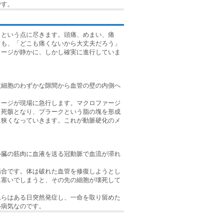
です。
」という点に尽きます。頭痛、めまい、痛
ても、「どこも痛くないから大丈夫だろう」
メージが静かに、しかし確実に進行していま
皮細胞のわずかな隙間から血管の壁の内側へ
ァージが現場に急行します。マクロファージ
て死骸となり、プラークという脂の塊を形成
に狭くなっていきます。これが動脈硬化のメ
心臓の筋肉に血液を送る冠動脈で血流が滞れ
場合です。体は破れた血管を修復しようとし
に塞いでしまうと、その先の細胞が壊死して
れらはある日突然発症し、一命を取り留めた
い病気なのです。